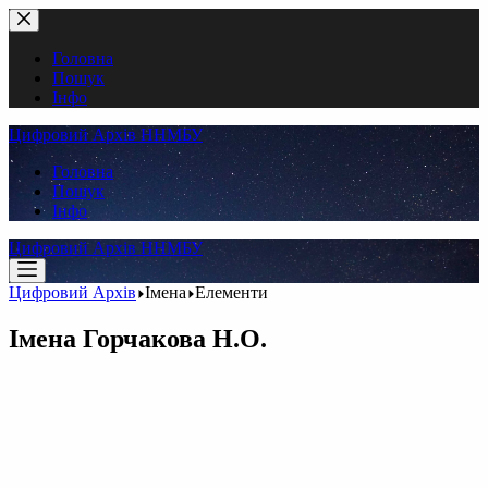
Перейти
до
вмісту
Головна
Пошук
Інфо
Цифровий Архів ННМБУ
Головна
Пошук
Інфо
Цифровий Архів ННМБУ
Цифровий Архів
Імена
Елементи
Імена
Горчакова Н.О.