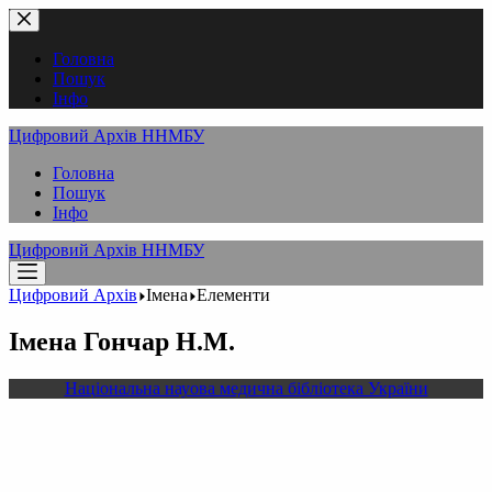
Перейти
до
вмісту
Головна
Пошук
Інфо
Цифровий Архів ННМБУ
Головна
Пошук
Інфо
Цифровий Архів ННМБУ
Цифровий Архів
Імена
Елементи
Імена
Гончар Н.М.
Національна науова медична бібліотека України