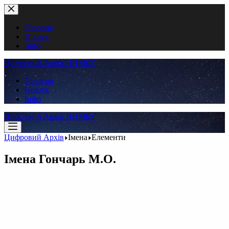
Перейти
до
вмісту
Головна
Пошук
Інфо
Цифровий Архів ННМБУ
Головна
Пошук
Інфо
Цифровий Архів ННМБУ
Цифровий Архів
Імена
Елементи
Імена
Гончарь М.О.