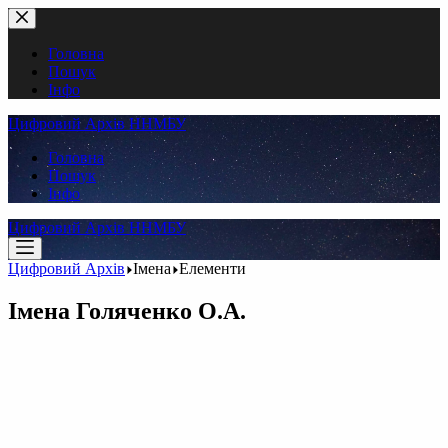
Перейти
до
вмісту
Головна
Пошук
Інфо
Цифровий Архів ННМБУ
Головна
Пошук
Інфо
Цифровий Архів ННМБУ
Цифровий Архів
Імена
Елементи
Імена
Голяченко О.А.