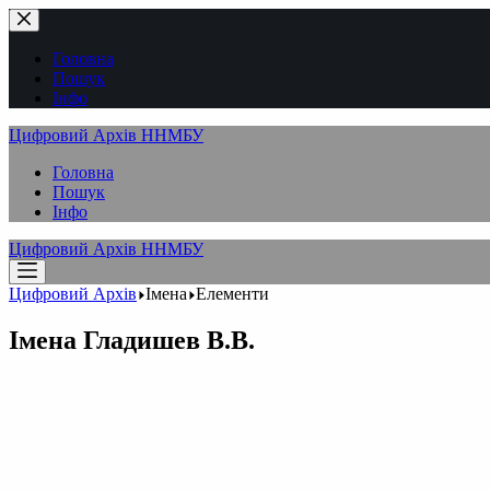
Перейти
до
вмісту
Головна
Пошук
Інфо
Цифровий Архів ННМБУ
Головна
Пошук
Інфо
Цифровий Архів ННМБУ
Цифровий Архів
Імена
Елементи
Імена
Гладишев В.В.