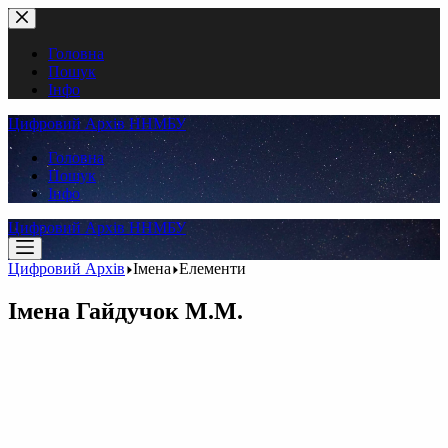
Перейти
до
вмісту
Головна
Пошук
Інфо
Цифровий Архів ННМБУ
Головна
Пошук
Інфо
Цифровий Архів ННМБУ
Цифровий Архів
Імена
Елементи
Імена
Гайдучок М.М.