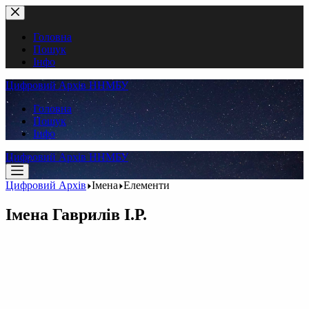
Перейти
до
вмісту
Головна
Пошук
Інфо
Цифровий Архів ННМБУ
Головна
Пошук
Інфо
Цифровий Архів ННМБУ
Цифровий Архів
Імена
Елементи
Імена
Гаврилів І.Р.