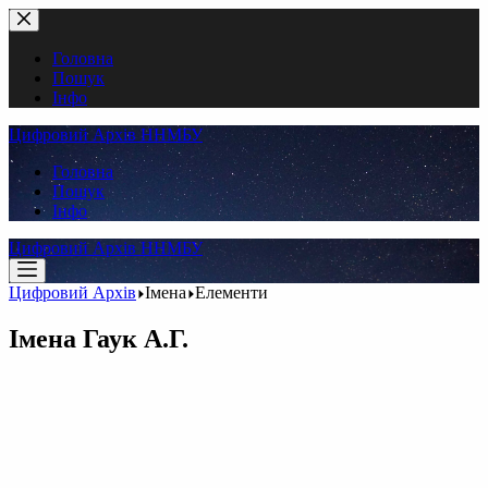
Перейти
до
вмісту
Головна
Пошук
Інфо
Цифровий Архів ННМБУ
Головна
Пошук
Інфо
Цифровий Архів ННМБУ
Цифровий Архів
Імена
Елементи
Імена
Гаук А.Г.