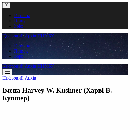
Перейти
до
вмісту
Головна
Пошук
Інфо
Цифровий Архів ННМБУ
Головна
Пошук
Інфо
Цифровий Архів ННМБУ
Цифровий Архів
Імена
Harvey W. Kushner (Харві В.
Кушнер)