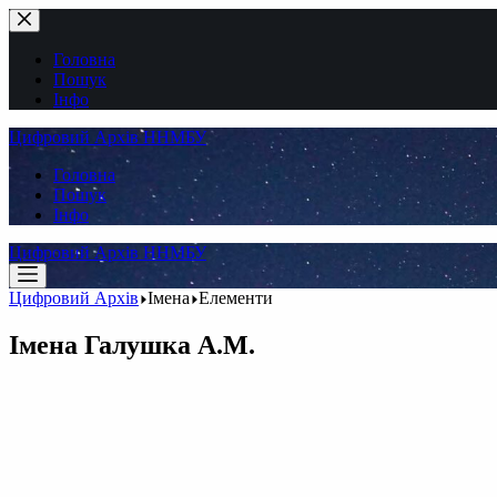
Перейти
до
вмісту
Головна
Пошук
Інфо
Цифровий Архів ННМБУ
Головна
Пошук
Інфо
Цифровий Архів ННМБУ
Цифровий Архів
Імена
Елементи
Імена
Галушка А.М.