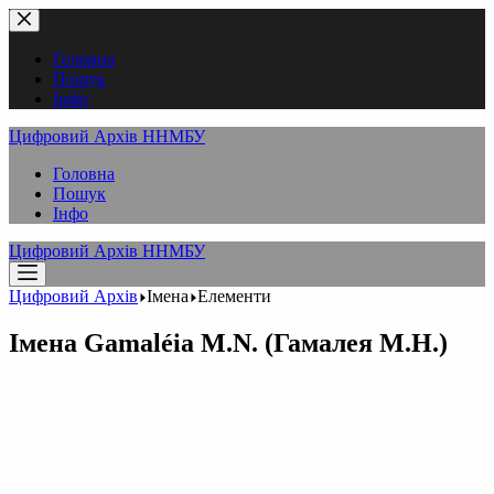
Перейти
до
вмісту
Головна
Пошук
Інфо
Цифровий Архів ННМБУ
Головна
Пошук
Інфо
Цифровий Архів ННМБУ
Цифровий Архів
Імена
Елементи
Імена
Gamaléia M.N. (Гамалея М.Н.)