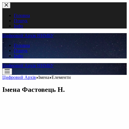
Перейти
до
вмісту
Головна
Пошук
Інфо
Цифровий Архів ННМБУ
Головна
Пошук
Інфо
Цифровий Архів ННМБУ
Цифровий Архів
Імена
Елементи
Імена
Фастовець Н.