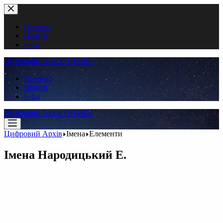
Перейти
до
вмісту
Головна
Пошук
Інфо
Цифровий Архів ННМБУ
Головна
Пошук
Інфо
Цифровий Архів ННМБУ
Цифровий Архів
Імена
Елементи
Імена
Народицький Е.