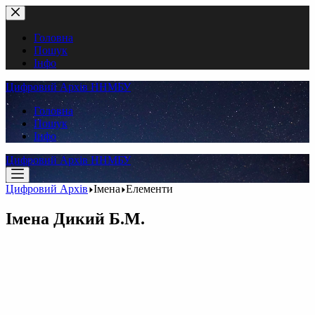
Перейти
до
вмісту
Головна
Пошук
Інфо
Цифровий Архів ННМБУ
Головна
Пошук
Інфо
Цифровий Архів ННМБУ
Цифровий Архів
Імена
Елементи
Імена
Дикий Б.М.