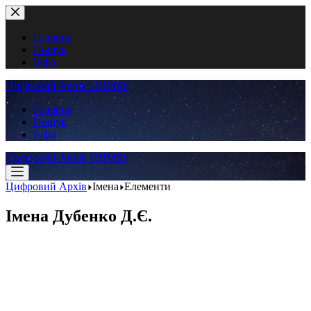
Перейти
до
вмісту
Головна
Пошук
Інфо
Цифровий Архів ННМБУ
Головна
Пошук
Інфо
Цифровий Архів ННМБУ
Цифровий Архів
Імена
Елементи
Імена
Дубенко Д.Є.