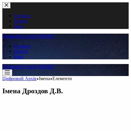
Перейти
до
вмісту
Головна
Пошук
Інфо
Цифровий Архів ННМБУ
Головна
Пошук
Інфо
Цифровий Архів ННМБУ
Цифровий Архів
Імена
Елементи
Імена
Дроздов Д.В.