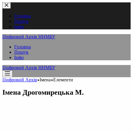
Перейти
до
вмісту
Головна
Пошук
Інфо
Цифровий Архів ННМБУ
Головна
Пошук
Інфо
Цифровий Архів ННМБУ
Цифровий Архів
Імена
Елементи
Імена
Дрогомирецька М.