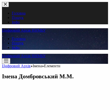
Перейти
до
вмісту
Головна
Пошук
Інфо
Цифровий Архів ННМБУ
Головна
Пошук
Інфо
Цифровий Архів ННМБУ
Цифровий Архів
Імена
Елементи
Імена
Домбровський М.М.