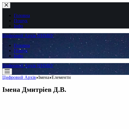
Перейти
до
вмісту
Головна
Пошук
Інфо
Цифровий Архів ННМБУ
Головна
Пошук
Інфо
Цифровий Архів ННМБУ
Цифровий Архів
Імена
Елементи
Імена
Дмитріев Д.В.