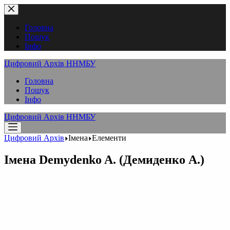
Перейти
до
вмісту
Головна
Пошук
Інфо
Цифровий Архів ННМБУ
Головна
Пошук
Інфо
Цифровий Архів ННМБУ
Цифровий Архів
Імена
Елементи
Імена
Demydenko A. (Демиденко А.)