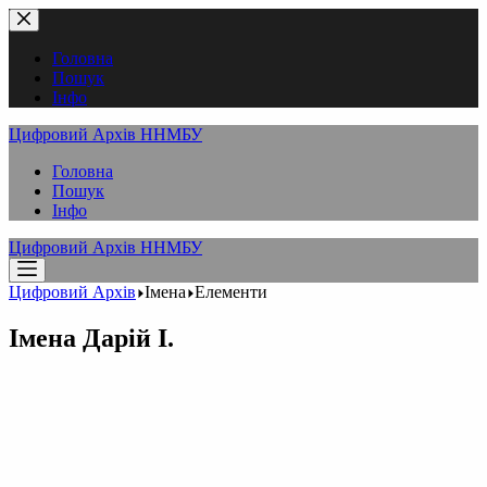
Перейти
до
вмісту
Головна
Пошук
Інфо
Цифровий Архів ННМБУ
Головна
Пошук
Інфо
Цифровий Архів ННМБУ
Цифровий Архів
Імена
Елементи
Імена
Дарій I.