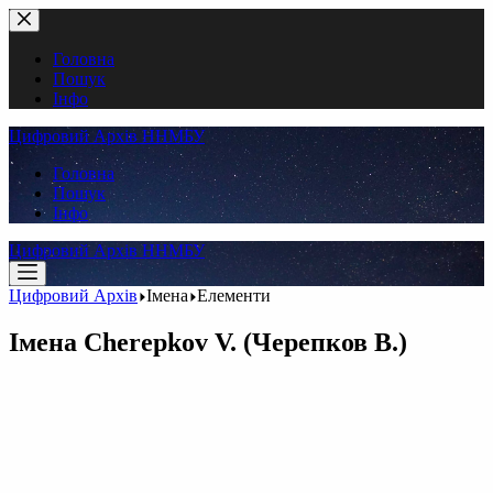
Перейти
до
вмісту
Головна
Пошук
Інфо
Цифровий Архів ННМБУ
Головна
Пошук
Інфо
Цифровий Архів ННМБУ
Цифровий Архів
Імена
Елементи
Імена
Cherepkov V. (Черепков В.)