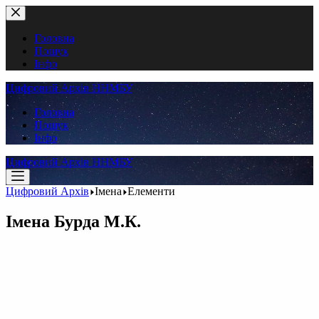
Перейти
до
вмісту
Головна
Пошук
Інфо
Цифровий Архів ННМБУ
Головна
Пошук
Інфо
Цифровий Архів ННМБУ
Цифровий Архів
Імена
Елементи
Імена
Бурда М.К.