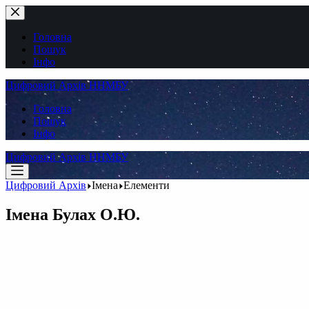
Перейти
до
вмісту
Головна
Пошук
Інфо
Цифровий Архів ННМБУ
Головна
Пошук
Інфо
Цифровий Архів ННМБУ
Цифровий Архів
Імена
Елементи
Імена
Булах О.Ю.