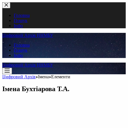
Перейти
до
вмісту
Головна
Пошук
Інфо
Цифровий Архів ННМБУ
Головна
Пошук
Інфо
Цифровий Архів ННМБУ
Цифровий Архів
Імена
Елементи
Імена
Бухтіарова Т.А.