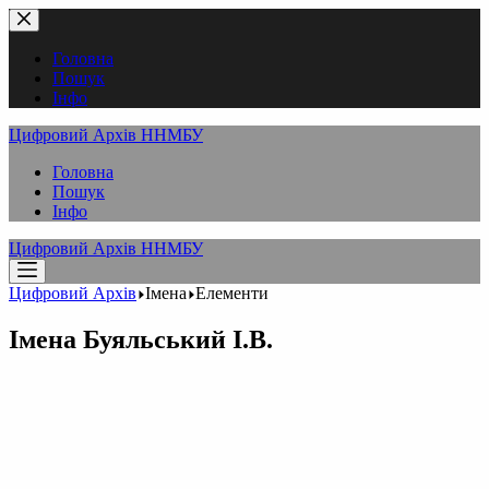
Перейти
до
вмісту
Головна
Пошук
Інфо
Цифровий Архів ННМБУ
Головна
Пошук
Інфо
Цифровий Архів ННМБУ
Цифровий Архів
Імена
Елементи
Імена
Буяльський І.В.