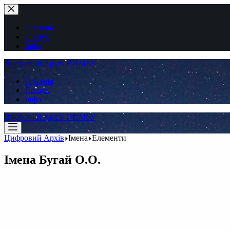
Перейти
до
вмісту
Головна
Пошук
Інфо
Цифровий Архів ННМБУ
Головна
Пошук
Інфо
Цифровий Архів ННМБУ
Цифровий Архів
Імена
Елементи
Імена
Бугай О.О.