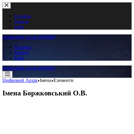
Перейти
до
вмісту
Головна
Пошук
Інфо
Цифровий Архів ННМБУ
Головна
Пошук
Інфо
Цифровий Архів ННМБУ
Цифровий Архів
Імена
Елементи
Імена
Боржковський О.В.