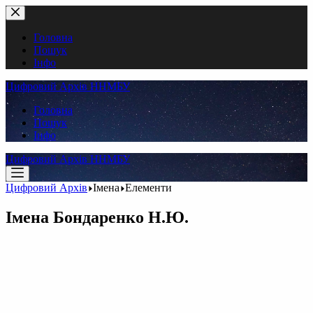
Перейти
до
вмісту
Головна
Пошук
Інфо
Цифровий Архів ННМБУ
Головна
Пошук
Інфо
Цифровий Архів ННМБУ
Цифровий Архів
Імена
Елементи
Імена
Бондаренко Н.Ю.