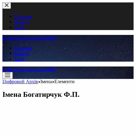
Перейти
до
вмісту
Головна
Пошук
Інфо
Цифровий Архів ННМБУ
Головна
Пошук
Інфо
Цифровий Архів ННМБУ
Цифровий Архів
Імена
Елементи
Імена
Богатирчук Ф.П.