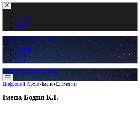
Перейти
до
вмісту
Головна
Пошук
Інфо
Цифровий Архів ННМБУ
Головна
Пошук
Інфо
Цифровий Архів ННМБУ
Цифровий Архів
Імена
Елементи
Імена
Бодня К.І.