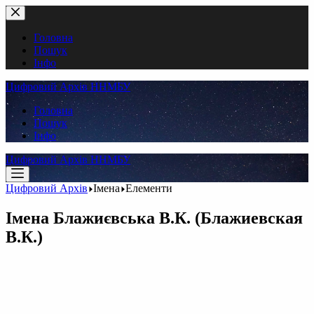
Перейти
до
вмісту
Головна
Пошук
Інфо
Цифровий Архів ННМБУ
Головна
Пошук
Інфо
Цифровий Архів ННМБУ
Цифровий Архів
Імена
Елементи
Імена
Блажиєвська В.К. (Блажиевская
В.К.)