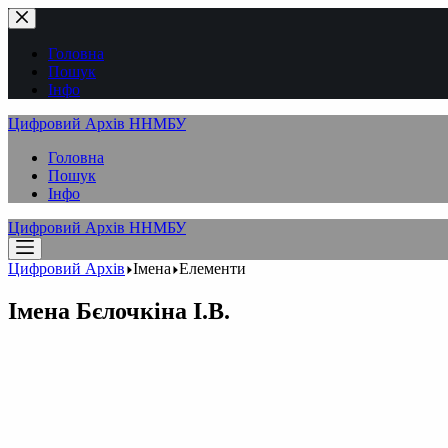
Перейти
до
вмісту
Головна
Пошук
Інфо
Цифровий Архів ННМБУ
Головна
Пошук
Інфо
Цифровий Архів ННМБУ
Цифровий Архів
Імена
Елементи
Імена
Бєлочкіна І.В.