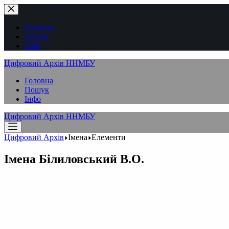
Перейти
до
вмісту
Головна
Пошук
Інфо
Цифровий Архів ННМБУ
Головна
Пошук
Інфо
Цифровий Архів ННМБУ
Цифровий Архів
Імена
Елементи
Імена
Білиловський В.О.