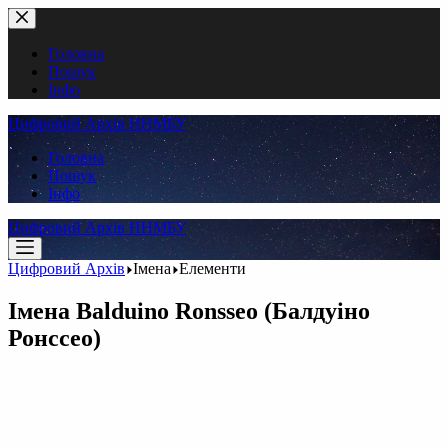
Перейти
до
вмісту
Головна
Пошук
Інфо
Цифровий Архів ННМБУ
Головна
Пошук
Інфо
Цифровий Архів ННМБУ
Цифровий Архів
Імена
Елементи
Імена
Balduino Ronsseo (Балдуіно
Ронссео)