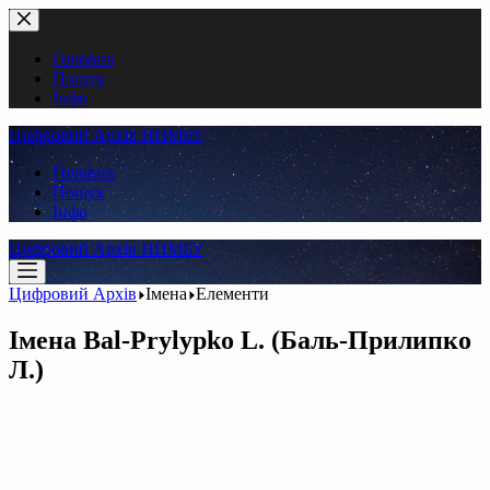
Перейти
до
вмісту
Головна
Пошук
Інфо
Цифровий Архів ННМБУ
Головна
Пошук
Інфо
Цифровий Архів ННМБУ
Цифровий Архів
Імена
Елементи
Імена
Bal-Prylypko L. (Баль-Прилипко
Л.)