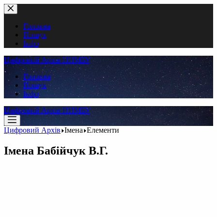
Перейти
до
вмісту
Головна
Пошук
Інфо
Цифровий Архів ННМБУ
Головна
Пошук
Інфо
Цифровий Архів ННМБУ
Цифровий Архів
Імена
Елементи
Імена
Бабійчук В.Г.