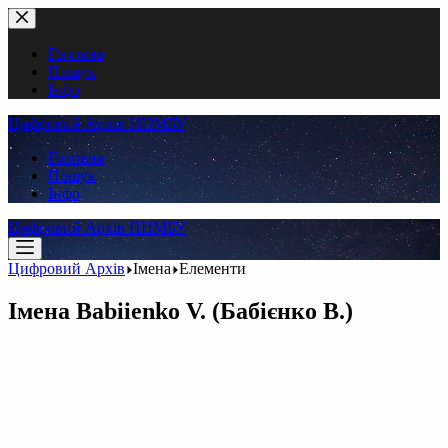
Перейти
до
вмісту
Головна
Пошук
Інфо
Цифровий Архів ННМБУ
Головна
Пошук
Інфо
Цифровий Архів ННМБУ
Цифровий Архів
Імена
Елементи
Імена
Babiienko V. (Бабієнко В.)