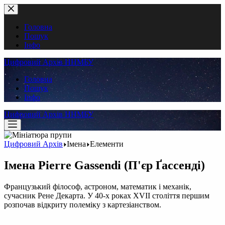
Перейти
до
вмісту
Головна
Пошук
Інфо
Цифровий Архів ННМБУ
Головна
Пошук
Інфо
Цифровий Архів ННМБУ
Цифровий Архів
Імена
Елементи
Імена
Pierre Gassendi (П'єр Ґассенді)
Французький філософ, астроном, математик і механік,
сучасник Рене Декарта. У 40-х роках XVII століття першим
розпочав відкриту полеміку з картезіанством.