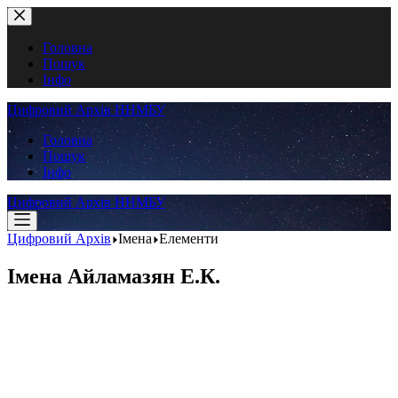
Перейти
до
вмісту
Головна
Пошук
Інфо
Цифровий Архів ННМБУ
Головна
Пошук
Інфо
Цифровий Архів ННМБУ
Цифровий Архів
Імена
Елементи
Імена
Айламазян Е.К.