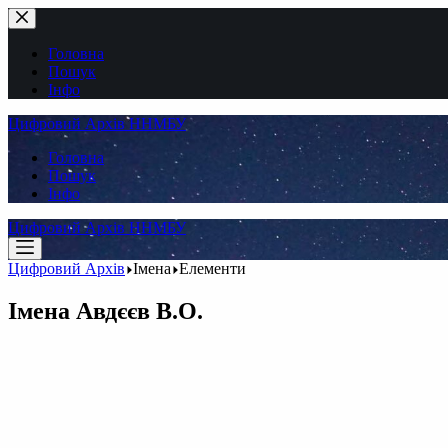
Перейти
до
вмісту
Головна
Пошук
Інфо
Цифровий Архів ННМБУ
Головна
Пошук
Інфо
Цифровий Архів ННМБУ
Цифровий Архів
Імена
Елементи
Імена
Авдєєв В.О.