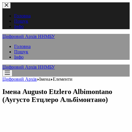
Перейти
до
вмісту
Головна
Пошук
Інфо
Цифровий Архів ННМБУ
Головна
Пошук
Інфо
Цифровий Архів ННМБУ
Цифровий Архів
Імена
Елементи
Імена
Augusto Etzlero Albimontano
(Аугусто Етцлеро Альбімонтано)