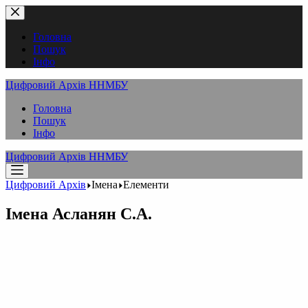
Перейти
до
вмісту
Головна
Пошук
Інфо
Цифровий Архів ННМБУ
Головна
Пошук
Інфо
Цифровий Архів ННМБУ
Цифровий Архів
Імена
Елементи
Імена
Асланян С.А.