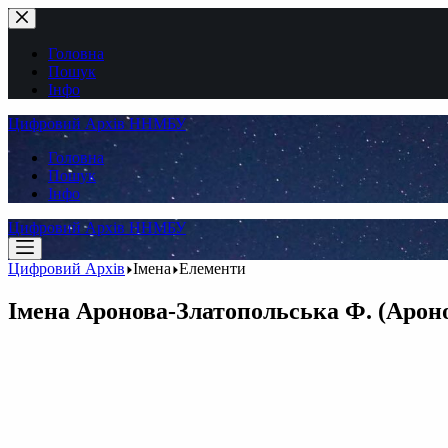
Перейти
до
вмісту
Головна
Пошук
Інфо
Цифровий Архів ННМБУ
Головна
Пошук
Інфо
Цифровий Архів ННМБУ
Цифровий Архів
Імена
Елементи
Імена
Аронова-Златопольська Ф. (Ароно