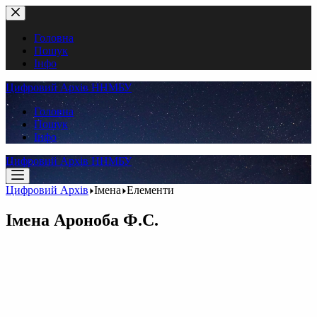
Перейти
до
вмісту
Головна
Пошук
Інфо
Цифровий Архів ННМБУ
Головна
Пошук
Інфо
Цифровий Архів ННМБУ
Цифровий Архів
Імена
Елементи
Імена
Ароноба Ф.С.