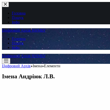
Перейти
до
вмісту
Головна
Пошук
Інфо
Цифровий Архів ННМБУ
Головна
Пошук
Інфо
Цифровий Архів ННМБУ
Цифровий Архів
Імена
Елементи
Імена
Андріюк Л.В.