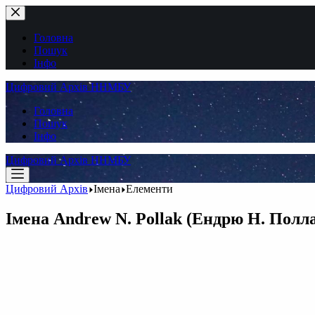
Перейти
до
вмісту
Головна
Пошук
Інфо
Цифровий Архів ННМБУ
Головна
Пошук
Інфо
Цифровий Архів ННМБУ
Цифровий Архів
Імена
Елементи
Імена
Andrew N. Pollak (Ендрю Н. Полл