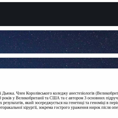
і Дьюка. Член Королівського коледжу анестезіологів (Великобри
 років у Великобританії та США та є автором 3 основних підручн
езультатів, який зосереджується на генетиці та геноміці в пері
оторакальної хірургії, зокрема гострого ураження нирок після опе