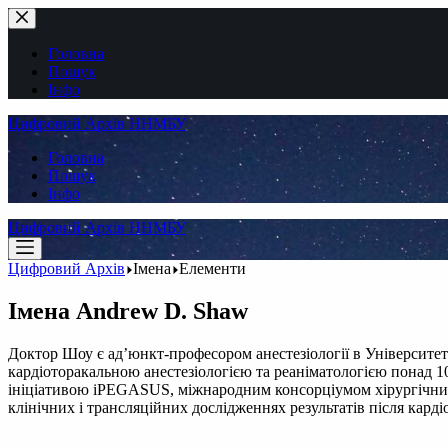
Перейти
до
вмісту
Головна
Пошук
Інфо
Цифровий Архів ННМБУ
Головна
Пошук
Інфо
Цифровий Архів ННМБУ
Цифровий Архів
Імена
Елементи
Імена
Andrew D. Shaw
Доктор Шоу є ад’юнкт-професором анестезіології в Університет
кардіоторакальною анестезіологією та реаніматологією понад 10
ініціативою iPEGASUS, міжнародним консорціумом хірургічних р
клінічних і трансляційних дослідженнях результатів після карді