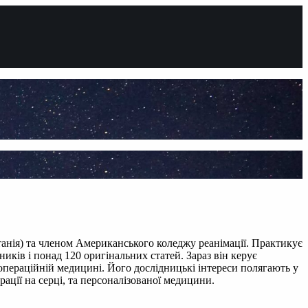
танія) та членом Американського коледжу реанімації. Практикує
иків і понад 120 оригінальних статей. Зараз він керує
операційній медицині. Його дослідницькі інтереси полягають у
рації на серці, та персоналізованої медицини.