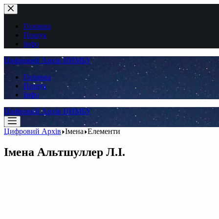
Перейти
до
вмісту
Головна
Пошук
Інфо
Цифровий Архів ННМБУ
Головна
Пошук
Інфо
Цифровий Архів ННМБУ
Цифровий Архів
Імена
Елементи
Імена
Альтшуллер Л.І.