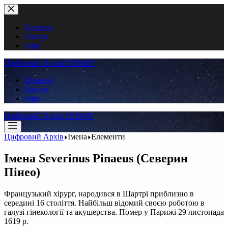
Перейти
до
вмісту
Головна
Пошук
Інфо
Цифровий Архів ННМБУ
Головна
Пошук
Інфо
Цифровий Архів ННМБУ
Цифровий Архів
Імена
Елементи
Імена
Severinus Pinaeus (Северин
Пінео)
Французький хірург, народився в Шартрі приблизно в
середині 16 століття. Найбільш відомий своєю роботою в
галузі гінекології та акушерства. Помер у Парижі 29 листопада
1619 р.